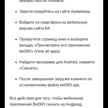
неизвестных источников.
Зарегистрируйтесь на сайте букмекера.
Войдите со смартфона на мобильную
версию сайта БК.
Прокрутите страницу вниз и выберите
вкладку «Просмотреть все приложения
bet365» (View all apps).
Найдите программу для Android, нажмите
«Скачать».
После завершения загрузки кликните по
установочному файлу bet365.apk.
Все действия для того, чтобы мобильное
приложение Bet365 скачать на Андроид,