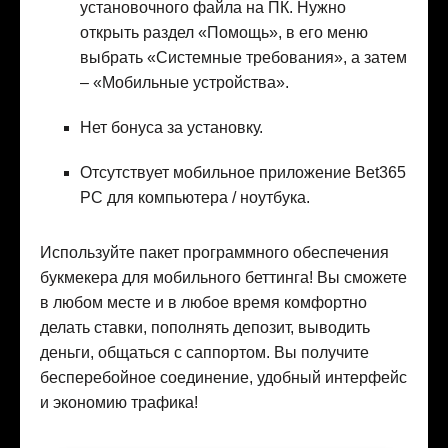
установочного файла на ПК. Нужно
открыть раздел «Помощь», в его меню
выбрать «Системные требования», а затем
– «Мобильные устройства».
Нет бонуса за установку.
Отсутствует мобильное приложение Bet365
PC для компьютера / ноутбука.
Используйте пакет программного обеспечения
букмекера для мобильного беттинга! Вы сможете
в любом месте и в любое время комфортно
делать ставки, пополнять депозит, выводить
деньги, общаться с саппортом. Вы получите
бесперебойное соединение, удобный интерфейс
и экономию трафика!