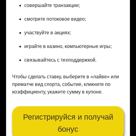
совершайте транзакции;
смотрите потоковое видео;
участвуйте в акциях;
играйте в казино, компьютерные игры;
связывайтесь с техподдержкой.
Чтобы сделать ставку, выберите в «лайве» или
прематче вид спорта, событие, кликните по
коэффициенту, укажите сумму в купоне.
Регистрируйся и получай
бонус