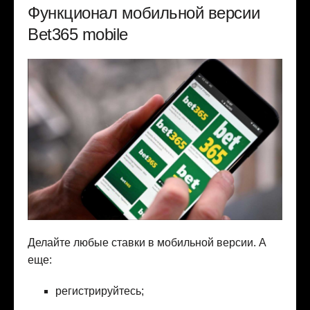
Функционал мобильной версии
Bet365 mobile
Делайте любые ставки в мобильной версии. А
еще:
регистрируйтесь;