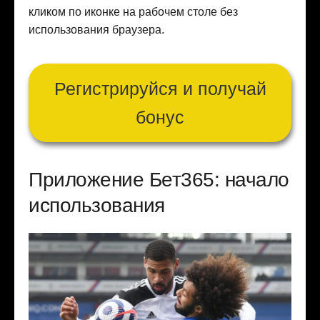
кликом по иконке на рабочем столе без
использования браузера.
Регистрируйся и получай
бонус
Приложение Бет365: начало
использования