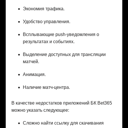
Экономия трафика.
Удобство управления.
Всплывающие push-уведомления о
результатах и событиях.
Выделение доступных для трансляции
матчей.
Анимация.
Наличие матч-центра.
В качестве недостатков приложений БК Bet365
можно указать следующее:
Сложно найти ссылку для скачивания