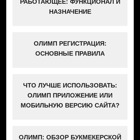
РАБОТАЮЩЕЕ: ФУНКЦИОНАЛ И
НАЗНАЧЕНИЕ
ОЛИМП РЕГИСТРАЦИЯ:
ОСНОВНЫЕ ПРАВИЛА
ЧТО ЛУЧШЕ ИСПОЛЬЗОВАТЬ:
ОЛИМП ПРИЛОЖЕНИЕ ИЛИ
МОБИЛЬНУЮ ВЕРСИЮ САЙТА?
ОЛИМП: ОБЗОР БУКМЕКЕРСКОЙ