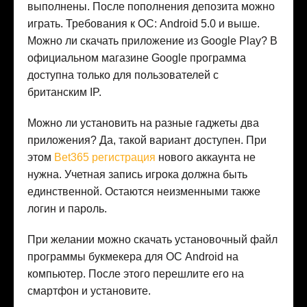
выполнены. После пополнения депозита можно
играть. Требования к ОС: Android 5.0 и выше.
Можно ли скачать приложение из Google Play? В
официальном магазине Google программа
доступна только для пользователей с
британским IP.
Можно ли установить на разные гаджеты два
приложения? Да, такой вариант доступен. При
этом
Bet365 регистрация
нового аккаунта не
нужна. Учетная запись игрока должна быть
единственной. Остаются неизменными также
логин и пароль.
При желании можно скачать установочный файл
программы букмекера для ОС Android на
компьютер. После этого перешлите его на
смартфон и установите.